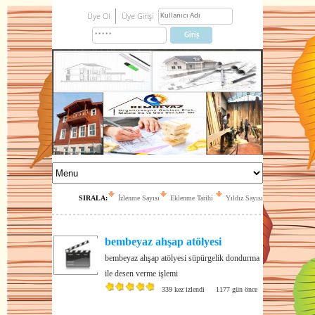
Üye Ol
Üye Girişi
SIRALA:
İzlenme Sayısı
Eklenme Tarihi
Yıldız Sayısı
bembeyaz ahşap atölyesi
bembeyaz ahşap atölyesi süpürgelik dondurma
ile desen verme işlemi
339 kez izlendi
1177 gün önce