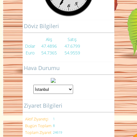
Döviz Bilgileri
Alış
Satış
Dolar
47.4896
47.6799
Euro
54.7365
54.9559
Hava Durumu
Ziyaret Bilgileri
Aktif Ziyaretçi
1
Bugün Toplam
8
Toplam Ziyaret
24619