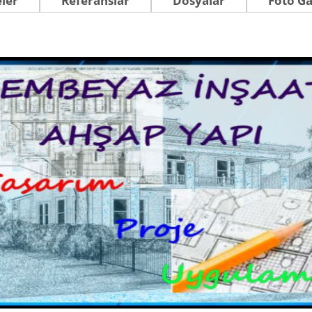
eler
Referanslar
Dosyalar
Foto Ga