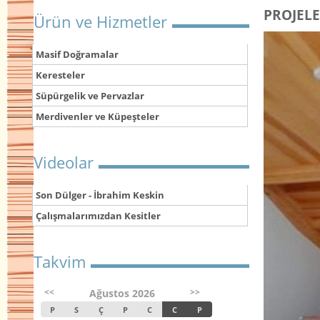
PROJEL
Ürün ve Hizmetler
Masif Doğramalar
Keresteler
Süpürgelik ve Pervazlar
Merdivenler ve Küpeşteler
Videolar
Son Dülger - İbrahim Keskin
Çalışmalarımızdan Kesitler
Takvim
<<
>>
Ağustos 2026
P
S
Ç
P
C
C
P