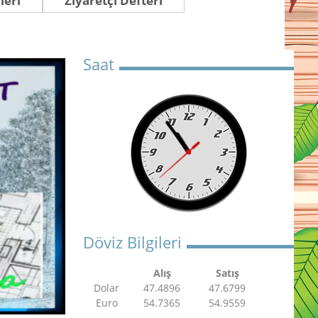
leri
Ziyaretçi Defteri
Saat
Döviz Bilgileri
Alış
Satış
Dolar
47.4896
47.6799
Euro
54.7365
54.9559